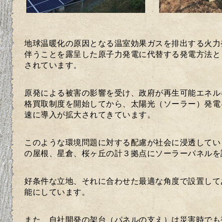
地球温暖化の原因となる温室効果ガスを排出する火力
伴うことを露呈した原子力発電に代替する発電方法と
されています。
原発による被害の影響を受け、政府が再生可能エネル
格買取制度を開始してから、太陽光（ソーラー）発電
速に導入が拡大されてきています。
このような環境問題に対する配慮が社会に浸透してい
の屋根、星倉、桜ヶ丘の計３拠点にソーラーパネルを
好条件な立地、それに合わせた最適な角度で設置して
能にしています。
また、自社開発の架台（パネルの支え）は災害時でも