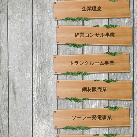
企業理念
経営コンサル事業
トランクルーム事業
鋼材販売業
ソーラー発電事業