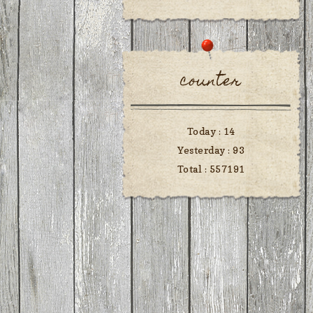
counter
Today :
14
Yesterday :
93
Total :
557191